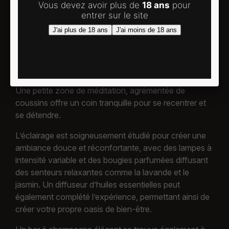
et sereine, parfaite pour se ressourcer.
Les murs sont peints dans des teintes douces et
sombres, créant un cadre tranquille.
La chambre est équipée d un fauteuils confortables,
invitant à la relaxation. Un grand tapis doux sous vos
pieds ajoute une sensation de chaleur et de confort.
Une petite zone de méditation, agrémentée de
coussins offre un coin tranquille pour se recentrer et
se détendre.
L’éclairage est soigneusement étudié pour créer une
ambiance douce et réconfortante, avec des lampes à
intensité variable et des bougies parfumées diffusant
des senteurs relaxantes comme la lavande et le
jasmin. Un diffuseur d’huiles essentielles peut
également complété l’expérience, permettant ainsi de
créer votre propre oasis de bien-être.