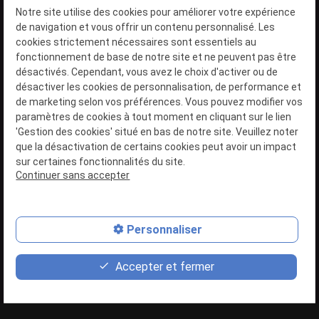
Notre site utilise des cookies pour améliorer votre expérience
de navigation et vous offrir un contenu personnalisé. Les
Téléphone
cookies strictement nécessaires sont essentiels au
fonctionnement de base de notre site et ne peuvent pas être
Pour nous joindre
désactivés. Cependant, vous avez le choix d'activer ou de
désactiver les cookies de personnalisation, de performance et
0476 07 97 26
de marketing selon vos préférences. Vous pouvez modifier vos
paramètres de cookies à tout moment en cliquant sur le lien
'Gestion des cookies' situé en bas de notre site. Veuillez noter
Adresse
Horaires
que la désactivation de certains cookies peut avoir un impact
sur certaines fonctionnalités du site.
Continuer sans accepter
route de Wallonie, 2
14:00 - 05:00
7333 SAINT-GHISLAIN
Tous les jours
Belgique
Personnaliser
contact_page
phone
Accepter et fermer
Contact
0476 07 97 26
Accueil